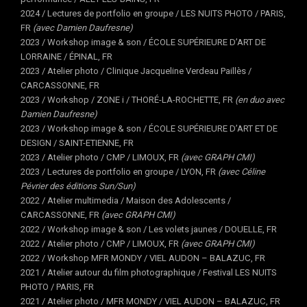
2024 / Lectures de portfolio en groupe / LES NUITS PHOTO / PARIS,
FR
(avec Damien Daufresne)
2023 / Workshop image & son / ÉCOLE SUPÉRIEURE D’ART DE
LORRAINE / ÉPINAL, FR
2023 / Atelier photo / Clinique Jacqueline Verdeau Paillès /
CARCASSONNE, FR
2023 / Workshop / ZONE i / THORÉ-LA-ROCHETTE, FR
(en duo avec
Damien Daufresne)
2023 / Workshop image & son / ÉCOLE SUPÉRIEURE D’ART ET DE
DESIGN / SAINT-ETIENNE, FR
2023 / Atelier photo / CMP / LIMOUX, FR
(avec GRAPH CMI)
2023 / Lectures de portfolio en groupe / LYON, FR
(avec Céline
Pévrier des éditions Sun/Sun)
2022 / Atelier multimedia / Maison des Adolescents /
CARCASSONNE, FR
(avec GRAPH CMI)
2022 / Workshop image & son / Les volets jaunes / DOUELLE, FR
2022 / Atelier photo / CMP / LIMOUX, FR
(avec GRAPH CMI)
2022 / Workshop MFR MONDY / VIEL AUDON – BALAZUC, FR
2021 / Atelier autour du film photographique / Festival LES NUITS
PHOTO / PARIS, FR
2021 / Atelier photo / MFR MONDY / VIEL AUDON – BALAZUC, FR